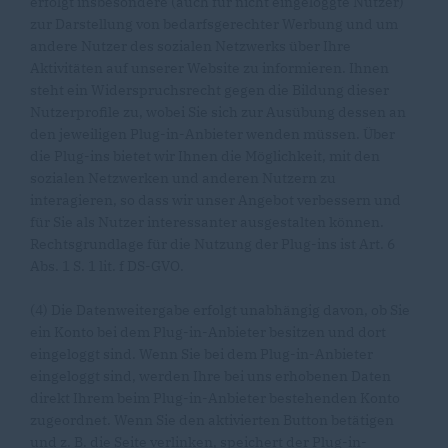
erfolgt insbesondere (auch für nicht eingeloggte Nutzer)
zur Darstellung von bedarfsgerechter Werbung und um
andere Nutzer des sozialen Netzwerks über Ihre
Aktivitäten auf unserer Website zu informieren. Ihnen
steht ein Widerspruchsrecht gegen die Bildung dieser
Nutzerprofile zu, wobei Sie sich zur Ausübung dessen an
den jeweiligen Plug-in-Anbieter wenden müssen. Über
die Plug-ins bietet wir Ihnen die Möglichkeit, mit den
sozialen Netzwerken und anderen Nutzern zu
interagieren, so dass wir unser Angebot verbessern und
für Sie als Nutzer interessanter ausgestalten können.
Rechtsgrundlage für die Nutzung der Plug-ins ist Art. 6
Abs. 1 S. 1 lit. f DS-GVO.
(4) Die Datenweitergabe erfolgt unabhängig davon, ob Sie
ein Konto bei dem Plug-in-Anbieter besitzen und dort
eingeloggt sind. Wenn Sie bei dem Plug-in-Anbieter
eingeloggt sind, werden Ihre bei uns erhobenen Daten
direkt Ihrem beim Plug-in-Anbieter bestehenden Konto
zugeordnet. Wenn Sie den aktivierten Button betätigen
und z. B. die Seite verlinken, speichert der Plug-in-