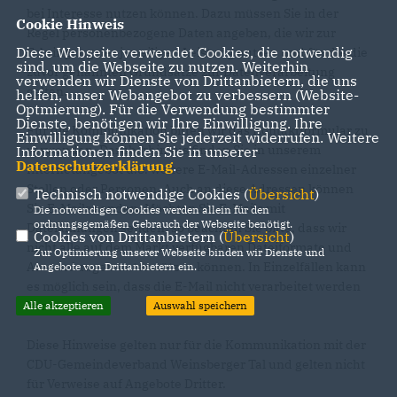
bei Interesse nutzen können. Dazu müssen Sie in der
Cookie Hinweis
Regel personenbezogene Daten angeben, die wir zur
Diese Webseite verwendet Cookies, die notwendig
Erbringung der jeweiligen Leistung nutzen und für die die
sind, um die Webseite zu nutzen. Weiterhin
zuvor genannten Grundsätze zur Datenverarbeitung
verwenden wir Dienste von Drittanbietern, die uns
gelten.
helfen, unser Webangebot zu verbessern (Website-
Optmierung). Für die Verwendung bestimmter
Dienste, benötigen wir Ihre Einwilligung. Ihre
Für die Kommunikation bitten wir das Kontaktformular zu
Einwilligung können Sie jederzeit widerrufen. Weitere
verwenden. Darüberhinaus finden Sie in unserem
Informationen finden Sie in unserer
Datenschutzerklärung
.
Internetangebot u.U. weitere E-Mail-Adressen einzelner
Stellen oder Personen. Auch an diese Adressen können
Technisch notwendige Cookies (
Übersicht
)
Sie E-Mails senden. Möchten Sie E-Mails mit
Die notwendigen Cookies werden allein für den
ordnungsgemäßen Gebrauch der Webseite benötigt.
Dateianhängen senden, so beachten Sie bitte, dass wir
Cookies von Drittanbietern (
Übersicht
)
nicht alle auf dem Markt verfügbaren Dateiformate und
Zur Optimierung unserer Webseite binden wir Dienste und
Anwendungen unterstützen können. In Einzelfällen kann
Angebote von Drittanbietern ein.
es möglich sein, dass die E-Mail nicht verarbeitet werden
kann.
Alle akzeptieren
Auswahl speichern
Diese Hinweise gelten nur für die Kommunikation mit der
CDU-Gemeindeverband Weinsberger Tal und gelten nicht
für Verweise auf Angebote Dritter.